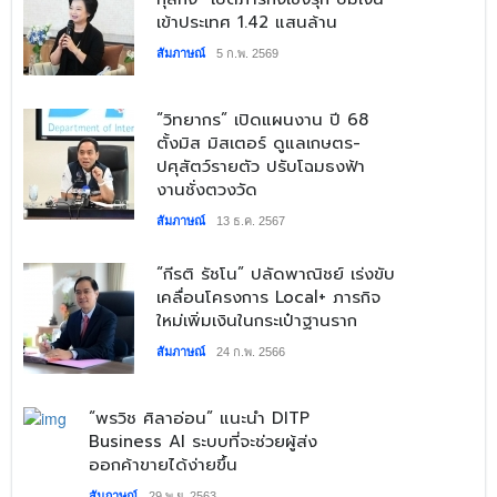
เข้าประเทศ 1.42 แสนล้าน
สัมภาษณ์
5 ก.พ. 2569
​“วิทยากร” เปิดแผนงาน ปี 68
ตั้งมิส มิสเตอร์ ดูแลเกษตร-
ปศุสัตว์รายตัว ปรับโฉมธงฟ้า
งานชั่งตวงวัด
สัมภาษณ์
13 ธ.ค. 2567
​“กีรติ รัชโน” ปลัดพาณิชย์ เร่งขับ
เคลื่อนโครงการ Local+ ภารกิจ
ใหม่เพิ่มเงินในกระเป๋าฐานราก
สัมภาษณ์
24 ก.พ. 2566
​“พรวิช ศิลาอ่อน” แนะนำ DITP
Business AI ระบบที่จะช่วยผู้ส่ง
ออกค้าขายได้ง่ายขึ้น
สัมภาษณ์
29 พ.ย. 2563