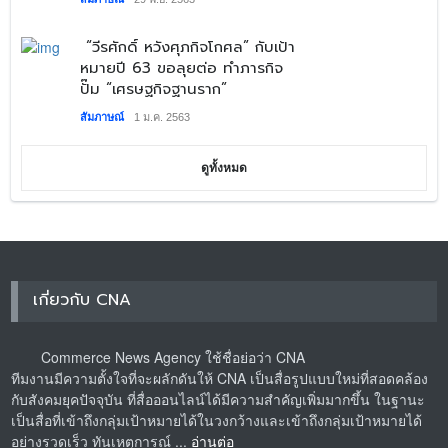
“วีรศักดิ์ หวังศุภกิจโกศล” กับเป้า
หมายปี 63 ขอลุยต่อ ทำภารกิจ
ปั๊ม “เศรษฐกิจฐานราก”
สัมภาษณ์
1 ม.ค. 2563
ดูทั้งหมด
เกี่ยวกับ CNA
Commerce News Agency ใช้ชื่อย่อว่า CNA
ทีมงานมีความตั้งใจที่จะผลักดันให้ CNA เป็นสื่อรูปแบบใหม่ที่สอดคล้อง
กับสังคมยุคปัจจุบัน ที่สื่อออนไลน์ได้มีความสำคัญเพิ่มมากขึ้น ในฐานะ
เป็นสื่อที่เข้าถึงกลุ่มเป้าหมายได้ในวงกว้างและเข้าถึงกลุ่มเป้าหมายได้
อย่างรวดเร็ว ทันเหตุการณ์ ...
อ่านต่อ