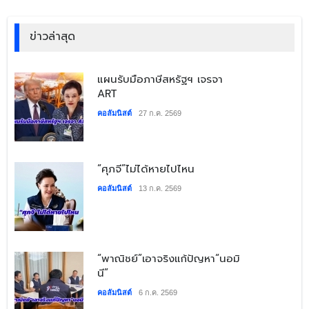
ข่าวล่าสุด
​แผนรับมือภาษีสหรัฐฯ เจรจา
ART
คอลัมนิสต์
27 ก.ค. 2569
​“ศุภจี”ไม่ได้หายไปไหน
คอลัมนิสต์
13 ก.ค. 2569
​“พาณิชย์”เอาจริงแก้ปัญหา“นอมิ
นี”
คอลัมนิสต์
6 ก.ค. 2569