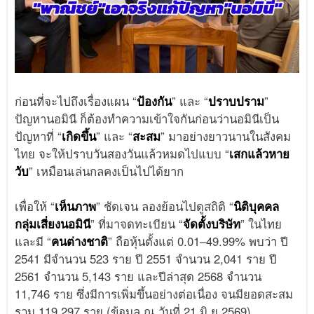
ก่อนที่จะไปถึงเรื่องแผน “
ป้องกัน
” และ “
ปราบปราม
”
ปัญหานอมินี ก็ต้องทำความเข้าใจกันก่อนว่านอมินีเป็น
ปัญหาที่ “
เกิดขึ้น
” และ “
สะสม
” มาอย่างยาวนานในสังคม
ไทย จะให้ปราบวันสองวันแล้วหมดไปแบบ “
เสกแล้วหาย
วับ
” เหมือนเล่นกลคงเป็นไปได้ยาก
เพื่อให้ “
เห็นภาพ
” ชัดเจน ลองย้อนไปดูสถิติ “
นิติบุคคล
กลุ่มเสี่ยงนอมินี
” ที่มาจดทะเบียน “
จัดตั้งบริษัท
” ในไทย
และมี “
คนต่างชาติ
” ถือหุ้นตั้งแต่ 0.01–49.99% พบว่า ปี
2541 มีจำนวน 523 ราย ปี 2551 จำนวน 2,041 ราย ปี
2561 จำนวน 5,143 ราย และปีล่าสุด 2568 จำนวน
11,746 ราย ซึ่งมีการเพิ่มขึ้นอย่างต่อเนื่อง จนมียอดสะสม
รวม 119,297 ราย (ข้อมูล ณ วันที่ 21 มิ.ย.2569)