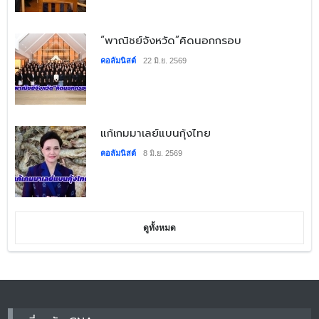
​“พาณิชย์จังหวัด”คิดนอกกรอบ
คอลัมนิสต์
22 มิ.ย. 2569
​แก้เกมมาเลย์แบนกุ้งไทย
คอลัมนิสต์
8 มิ.ย. 2569
ดูทั้งหมด