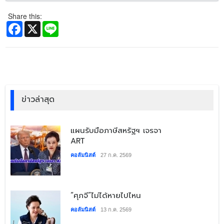
Share this:
Facebook
X
Line
ข่าวล่าสุด
​แผนรับมือภาษีสหรัฐฯ เจรจา
ART
คอลัมนิสต์
27 ก.ค. 2569
​“ศุภจี”ไม่ได้หายไปไหน
คอลัมนิสต์
13 ก.ค. 2569