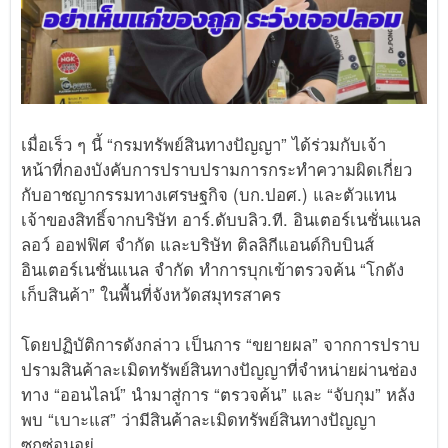
เมื่อเร็ว ๆ นี้ “กรมทรัพย์สินทางปัญญา” ได้ร่วมกับเจ้า
หน้าที่กองบังคับการปราบปรามการกระทำความผิดเกี่ยว
กับอาชญากรรมทางเศรษฐกิจ (บก.ปอศ.) และตัวแทน
เจ้าของสิทธิ์จากบริษัท อาร์.ดับบลิว.ที. อินเตอร์เนชั่นแนล
ลอว์ ออฟฟิศ จำกัด และบริษัท ติลลิกีแอนด์กิบบินส์
อินเตอร์เนชั่นแนล จำกัด ทำการบุกเข้าตรวจค้น “โกดัง
เก็บสินค้า” ในพื้นที่จังหวัดสมุทรสาคร
โดยปฏิบัติการดังกล่าว เป็นการ “ขยายผล” จากการปราบ
ปรามสินค้าละเมิดทรัพย์สินทางปัญญาที่จำหน่ายผ่านช่อง
ทาง “ออนไลน์” นำมาสู่การ “ตรวจค้น” และ “จับกุม” หลัง
พบ “เบาะแส” ว่ามีสินค้าละเมิดทรัพย์สินทางปัญญา
ซุกซ่อนอยู่