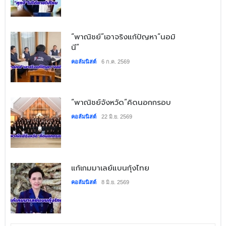
​“พาณิชย์”เอาจริงแก้ปัญหา“นอมิ
นี”
คอลัมนิสต์
6 ก.ค. 2569
​“พาณิชย์จังหวัด”คิดนอกกรอบ
คอลัมนิสต์
22 มิ.ย. 2569
​แก้เกมมาเลย์แบนกุ้งไทย
คอลัมนิสต์
8 มิ.ย. 2569