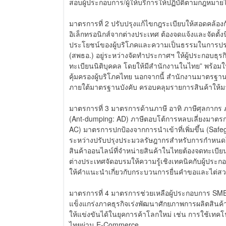
สอบผู้ประกอบการ/ผู้ให้บริการให้ปฏิบัติตามกฎหม
มาตรการที่ 2 ปรับปรุงแก้ไขกฎระเบียบให้สอดคล้อง
อิเล็กทรอนิกส์จากต่างประเทศ ต้องจดแจ้งและจัดตั้ง
ประโยชน์ของผู้บริโภคและความเป็นธรรมในการประ
(สพธอ.) อยู่ระหว่างจัดทำประกาศฯ ให้ผู้ประกอบธุ
ทะเบียนนิติบุคคล โดยให้มีสำนักงานในไทย” พร้อมให้
คุ้มครองผู้บริโภคไทย นอกจากนี้ สำนักงานมาตรฐา
ภายใต้มาตรฐานบังคับ ครอบคลุมรายการสินค้าให้มา
มาตรการที่ 3 มาตรการด้านภาษี อาทิ ภาษีศุลกากร ภ
(Ant-dumping: AD) ภาษีตอบโต้การหลบเลี่ยงมาตรก
AC) มาตรการปกป้องจากการนำเข้าที่เพิ่มขึ้น (Saf
ระหว่างปรับปรุงประมวลรัษฎากรสำหรับการกำหนดใ
สินค้าออนไลน์ที่จำหน่ายสินค้าในไทยต้องจดทะเบีย
ต่างประเทศจัดอบรมให้ความรู้เชิงเทคนิคกับผู้ประก
ให้คำแนะนำเกี่ยวกับกระบวนการยื่นคำขอและไต่
มาตรการที่ 4 มาตรการช่วยเหลือผู้ประกอบการ SME
แข็งแกร่งภาคธุรกิจเร่งพัฒนาศักยภาพการผลิตสินค้
ให้แข่งขันได้ในยุคการค้าโลกใหม่ เช่น การใช้เ
ไทยผ่าน E-Commerce