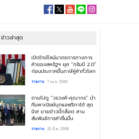
ข่าวล่าสุด
​เปิดไทม์ไลน์มาตรการทางการ
ค้าของสหรัฐฯ ยุค “ทรัมป์ 2.0”
ก่อนประกาศขึ้นภาษีคู่ค้าทั่วโลก
รายงาน
7 เม.ย. 2568
​ตามไปดู “วรวงศ์-คุณากร” นำ
ทีมพาณิชย์บุกแอฟริกาใต้ สุด
ปัง! ขายข้าวบิ๊กล็อต สาน
สัมพันธ์การค้าชื่นมื่น
รายงาน
31 มี.ค. 2568