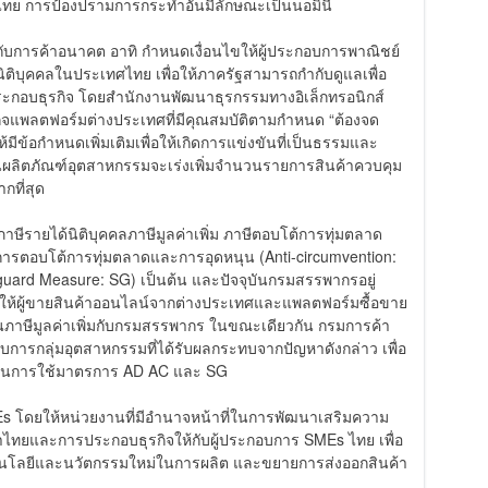
ายไทย การป้องปรามการกระทำอันมีลักษณะเป็นนอมินี
กับการค้าอนาคต อาทิ กำหนดเงื่อนไขให้ผู้ประกอบการพาณิชย์
นิติบุคคลในประเทศไทย เพื่อให้ภาครัฐสามารถกำกับดูแลเพื่อ
กอบธุรกิจ โดยสำนักงานพัฒนาธุรกรรมทางอิเล็กทรอนิกส์
รกิจแพลตฟอร์มต่างประเทศที่มีคุณสมบัติตามกำหนด “ต้องจด
มีข้อกำหนดเพิ่มเติมเพื่อให้เกิดการแข่งขันที่เป็นธรรมและ
นผลิตภัณฑ์อุตสาหกรรมจะเร่งเพิ่มจำนวนรายการสินค้าควบคุม
กที่สุด
าษีรายได้นิติบุคคลภาษีมูลค่าเพิ่ม ภาษีตอบโต้การทุ่มตลาด
ารตอบโต้การทุ่มตลาดและการอุดหนุน (Anti-circumvention:
eguard Measure: SG) เป็นต้น และปัจจุบันกรมสรรพากรอยู่
ห้ผู้ขายสินค้าออนไลน์จากต่างประเทศและแพลตฟอร์มซื้อขาย
นภาษีมูลค่าเพิ่มกับกรมสรรพากร ในขณะเดียวกัน กรมการค้า
อบการกลุ่มอุตสาหกรรมที่ได้รับผลกระทบจากปัญหาดังกล่าว เพื่อ
สวนการใช้มาตรการ AD AC และ SG
s โดยให้หน่วยงานที่มีอำนาจหน้าที่ในการพัฒนาเสริมความ
าไทยและการประกอบธุรกิจให้กับผู้ประกอบการ SMEs ไทย เพื่อ
ทคโนโลยีและนวัตกรรมใหม่ในการผลิต และขยายการส่งออกสินค้า