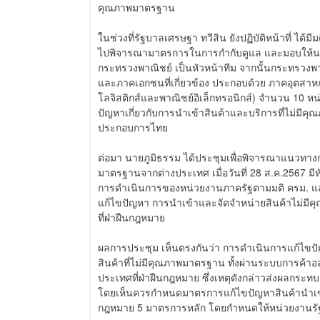
คุณภาพมาตรฐาน
ในช่วงที่รัฐบาลเศรษฐา ทวีสิน ยังปฏิบัติหน้าที่ ได้มี
ไปพิจารณามาตรการในการกำกับดูแล และมอบให้นาย
กระทรวงพาณิชย์ เป็นหัวหน้าทีม จากนั้นกระทรวงพ
และภาคเอกชนที่เกี่ยวข้อง ประกอบด้วย ภาคอุตสาหก
โลจิสติกส์และพาณิชย์อิเล็กทรอนิกส์) จำนวน 10 
ปัญหาเกี่ยวกับการนำเข้าสินค้าและบริการที่ไม่มีค
ประกอบการไทย
ต่อมา นายภูมิธรรม ได้ประชุมเพื่อพิจารณาแนวทา
มาตรฐานจากต่างประเทศ เมื่อวันที่ 28 ส.ค.2567 ม
การดำเนินการของหน่วยงานภาครัฐตามมติ ครม. แล
แก้ไขปัญหา การนำเข้าและจัดจำหน่ายสินค้าไม่ม
ที่ฝ่าฝืนกฎหมาย
ผลการประชุม เห็นตรงกันว่า การดำเนินการแก้ไขปั
สินค้าที่ไม่มีคุณภาพมาตรฐาน ทั้งผ่านระบบการค
ประเทศที่ฝ่าฝืนกฎหมาย ซึ่งเหตุดังกล่าวส่งผลกระ
โดยเห็นควรกำหนดมาตรการแก้ไขปัญหาสินค้านำเข้า
กฎหมาย 5 มาตรการหลัก โดยกำหนดให้หน่วยงานรัฐ