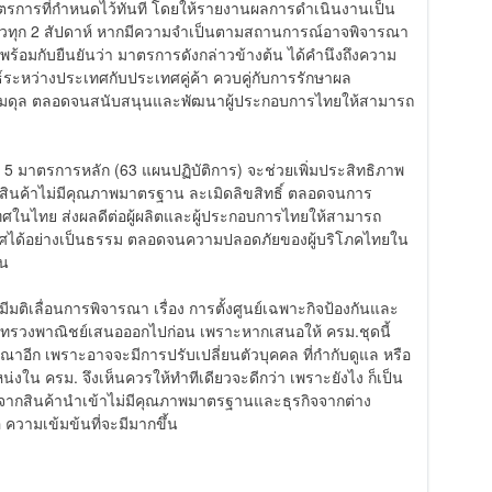
มมาตรการที่กำหนดไว้ทันที โดยให้รายงานผลการดำเนินงานเป็น
่าวทุก 2 สัปดาห์ หากมีความจำเป็นตามสถานการณ์อาจพิจารณา
พร้อมกับยืนยันว่า มาตรการดังกล่าวข้างต้น ได้คำนึงถึงความ
ะหว่างประเทศกับประเทศคู่ค้า ควบคู่กับการรักษาผล
งสมดุล ตลอดจนสนับสนุนและพัฒนาผู้ประกอบการไทยให้สามารถ
5 มาตรการหลัก (63 แผนปฏิบัติการ) จะช่วยเพิ่มประสิทธิภาพ
ินค้าไม่มีคุณภาพมาตรฐาน ละเมิดลิขสิทธิ์ ตลอดจนการ
ศในไทย ส่งผลดีต่อผู้ผลิตและผู้ประกอบการไทยให้สามารถ
เทศได้อย่างเป็นธรรม ตลอดจนความปลอดภัยของผู้บริโภคไทยใน
าน
มีมติเลื่อนการพิจารณา เรื่อง การตั้งศูนย์เฉพาะกิจป้องกันและ
ะทรวงพาณิชย์เสนอออกไปก่อน เพราะหากเสนอให้ ครม.ชุดนี้
าอีก เพราะอาจจะมีการปรับเปลี่ยนตัวบุคคล ที่กำกับดูแล หรือ
งใน ครม. จึงเห็นควรให้ทำทีเดียวจะดีกว่า เพราะยังไง ก็เป็น
จากสินค้านำเข้าไม่มีคุณภาพมาตรฐานและธุรกิจจากต่าง
อ ความเข้มข้นที่จะมีมากขึ้น