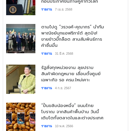
ก่อนประกาศขึ้นภาษีคู่ค้าทั่วโลก
รายงาน
7 เม.ย. 2568
​ตามไปดู “วรวงศ์-คุณากร” นำทีม
พาณิชย์บุกแอฟริกาใต้ สุดปัง!
ขายข้าวบิ๊กล็อต สานสัมพันธ์การ
ค้าชื่นมื่น
รายงาน
31 มี.ค. 2568
​รัฐสั่งทุกหน่วยงาน ลุยปราบ
สินค้าผิดกฎหมาย เลื่อนตั้งศูนย์
เฉพาะกิจ รอ ครม.ใหม่เคาะ
รายงาน
4 ก.ย. 2567
​“ปั้นขลิบน้องหนึ่ง” ขนมไทย
โบราณ จากสินค้าพื้นบ้าน วันนี้
เติบโตทั้งตลาดในและต่างประเทศ
รายงาน
10 พ.ค. 2566