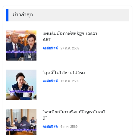
ข่าวล่าสุด
​แผนรับมือภาษีสหรัฐฯ เจรจา
ART
คอลัมนิสต์
27 ก.ค. 2569
​“ศุภจี”ไม่ได้หายไปไหน
คอลัมนิสต์
13 ก.ค. 2569
​“พาณิชย์”เอาจริงแก้ปัญหา“นอมิ
นี”
คอลัมนิสต์
6 ก.ค. 2569