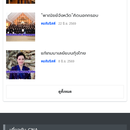
​“พาณิชย์จังหวัด”คิดนอกกรอบ
คอลัมนิสต์
22 มิ.ย. 2569
​แก้เกมมาเลย์แบนกุ้งไทย
คอลัมนิสต์
8 มิ.ย. 2569
ดูทั้งหมด
เกี่ยวกับ CNA