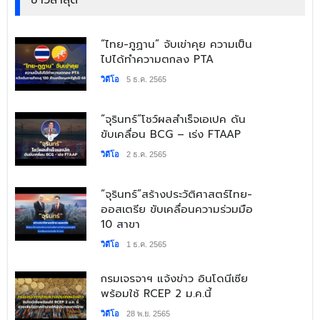
ข่าวล่าสุด
“ไทย-ภูฏาน” จับเข่าคุย ความเป็น
ไปได้ทำความตกลง PTA
วิดีโอ
5 ธ.ค. 2565
“จุรินทร์”โชว์ผลสำเร็จเอเปค ดัน
ขับเคลื่อน BCG – เร่ง FTAAP
วิดีโอ
2 ธ.ค. 2565
“จุรินทร์”สร้างประวัติศาสตร์ไทย-
ออสเตรีย ขับเคลื่อนความร่วมมือ
10 สาขา
วิดีโอ
1 ธ.ค. 2565
กรมเจรจาฯ แจ้งข่าว อินโดนีเซีย
พร้อมใช้ RCEP 2 ม.ค.นี้
วิดีโอ
28 พ.ย. 2565