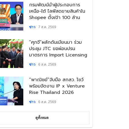
​กรมพัฒน์นำผู้ประกอบการ
เหนือ-ใต้ ไลฟ์สดขายสินค้าใน
Shopee ตั้งเป้า 100 ล้าน
ข่าว
7 ส.ค. 2569
“ศุภจี”ผลักดันเมียนมา ร่วม
ประชุม JTC ขอผ่อนปรน
มาตรการ Import Licensing
ข่าว
6 ส.ค. 2569
​“พาณิชย์”จับมือ สกสว. โชว์
พร้อมจัดงาน IP x Venture
Rise Thailand 2026
ข่าว
6 ส.ค. 2569
ดูทั้งหมด