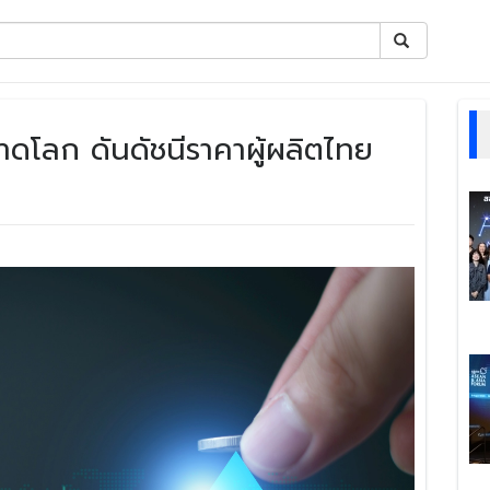
ดโลก ดันดัชนีราคาผู้ผลิตไทย