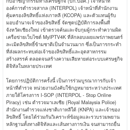
กับอาชญากรรมทางเศรษฐกิจ (บก.ปอศ.) เจ้าหน้าที่
องค์การตำรวจสากล (INTERPOL) เจ้าหน้าที่สํานักงาน
คุ้มครองลิขสิทธิ์แห่งเกาหลี (KCOPA) และตัวแทนผู้รับ
มอบอำนาจเจ้าของลิขสิทธิ์ จัดชุดปฏิบัติการลงพื้นที่
จังหวัดเชียงใหม่ เข้าตรวจค้นและจับกุมผู้กระทำความผิด
เครือข่ายเว็บไซต์ MyIPTV4K ที่ลักลอบเผยแพร่ภาพยนตร์
ละเมิดลิขสิทธิ์ข้ามชาติเป็นจำนวนมาก ซึ่งเป็นการกระทำ
ที่ส่งผลกระทบต่อเจ้าของลิขสิทธิ์และอุตสาหกรรม
สร้างสรรค์ ตลอดจนสร้างความเสียหายต่อระบบเศรษฐกิจ
ดิจิทัลในหลายประเทศ
โดยการปฏิบัติการครั้งนี้ เป็นการร่วมบูรณาการกับเจ้า
หน้าที่ตำรวจ หน่วยงานบังคับใช้กฎหมายระหว่างประเทศ
ภายใต้โครงการ I-SOP (INTERPOL - Stop Online
Piracy) เช่น ตำรวจมาเลเซีย (Royal Malaysia Police)
สำนักงานตำรวจแห่งชาติเกาหลีใต้ (KNPA) และเจ้าของ
ลิขสิทธิ์ โดยได้ร่วมกันวิเคราะห์ข้อมูลและรวบรวมพยาน
หลักฐานทั้งทางดิจิทัลและเส้นทางการเงิน จนสามารถยื่น