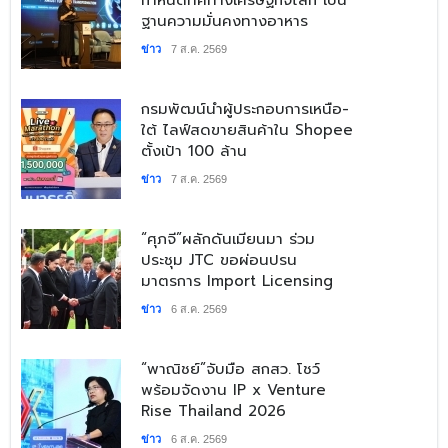
ฐานความมั่นคงทางอาหาร
ข่าว
7 ส.ค. 2569
​กรมพัฒน์นำผู้ประกอบการเหนือ-
ใต้ ไลฟ์สดขายสินค้าใน Shopee
ตั้งเป้า 100 ล้าน
ข่าว
7 ส.ค. 2569
“ศุภจี”ผลักดันเมียนมา ร่วม
ประชุม JTC ขอผ่อนปรน
มาตรการ Import Licensing
ข่าว
6 ส.ค. 2569
​“พาณิชย์”จับมือ สกสว. โชว์
พร้อมจัดงาน IP x Venture
Rise Thailand 2026
ข่าว
6 ส.ค. 2569