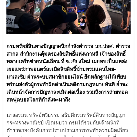
กรมทรัพย์สินทางปัญญาผนึกกำลังตำรวจ บก.ปอศ. ตำรวจ
สากล สำนักงานคุ้มครองลิขสิทธิ์แห่งเกาหลี เจ้าของสิทธิ์
ทลายเครือข่ายหนังเถื่อน ที่ จ.เชียงใหม่ เผยพบเป็นแหล่ง
เผยแพร่ภาพยนตร์ละเมิดลิขสิทธิ์ข้ามพรมแดนไทย-
มาเลเซีย ผ่านระบบสมาชิกออนไลน์ ยึดหลักฐานได้เพียบ
พร้อมส่งตัวผู้กระทำผิดดำเนินคดีตามกฎหมายทันที ย้ำจะ
เดินหน้าจัดการปัญหาละเมิดต่อเนื่อง รวมถึงการถ่ายทอด
สดฟุตบอลโลกที่กำลังจะมาถึง
นางอรมน ทรัพย์ทวีธรรม อธิบดีกรมทรัพย์สินทางปัญญา
กระทรวงพาณิชย์ เปิดเผยว่า กรมได้ร่วมกับเจ้าหน้าที่
ตำรวจกองบังคับการปราบปรามการกระทำความผิดเกี่ยว