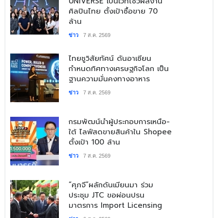
UNIVERSE เป็นเวทีโชว์ผลงาน
ศิลปินไทย ตั้งเป้าซื้อขาย 70
ล้าน
ข่าว
7 ส.ค. 2569
​ไทยชูวิสัยทัศน์ ดันอาเซียน
กำหนดทิศทางเศรษฐกิจโลก เป็น
ฐานความมั่นคงทางอาหาร
ข่าว
7 ส.ค. 2569
​กรมพัฒน์นำผู้ประกอบการเหนือ-
ใต้ ไลฟ์สดขายสินค้าใน Shopee
ตั้งเป้า 100 ล้าน
ข่าว
7 ส.ค. 2569
“ศุภจี”ผลักดันเมียนมา ร่วม
ประชุม JTC ขอผ่อนปรน
มาตรการ Import Licensing