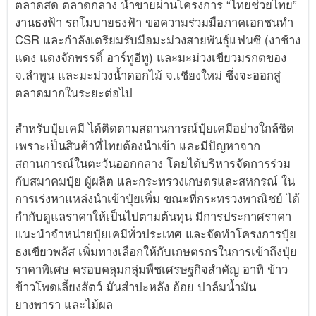
ตลาดสด ตลาดกลาง นำขายผ่านโครงการ “ไทยช่วยไทย”
งานธงฟ้า รถโมบายธงฟ้า ขอความร่วมมือภาคเอกชนทำ
CSR และกำลังเตรียมรับมือมะม่วงสายพันธุ์แฟนซี (งาช้าง
แดง แดงจักพรรดิ์ อาร์ทูอีทู) และมะม่วงเขียวมรกตของ
จ.ลำพูน และมะม่วงน้ำดอกไม้ จ.เชียงใหม่ ซึ่งจะออกสู่
ตลาดมากในระยะต่อไป
สำหรับปุ๋ยเคมี ได้ติดตามสถานการณ์ปุ๋ยเคมีอย่างใกล้ชิด
เพราะเป็นสินค้าที่ไทยต้องนำเข้า และมีปัญหาจาก
สถานการณ์ในตะวันออกกลาง โดยได้บริหารจัดการร่วม
กับสมาคมปุ๋ย ผู้ผลิต และกระทรวงเกษตรและสหกรณ์ ใน
การเร่งหาแหล่งนำเข้าปุ๋ยเพิ่ม ขณะที่กระทรวงพาณิชย์ ได้
กำกับดูแลราคาให้เป็นไปตามต้นทุน มีการประกาศราคา
แนะนำจำหน่ายปุ๋ยเคมีทั่วประเทศ และจัดทำโครงการปุ๋ย
ธงเขียวพลัส เพิ่มทางเลือกให้กับเกษตรกรในการเข้าถึงปุ๋ย
ราคาพิเศษ ครอบคลุมกลุ่มพืชเศรษฐกิจสำคัญ อาทิ ข้าว
ข้าวโพดเลี้ยงสัตว์ มันสำปะหลัง อ้อย ปาล์มน้ำมัน
ยางพารา และไม้ผล