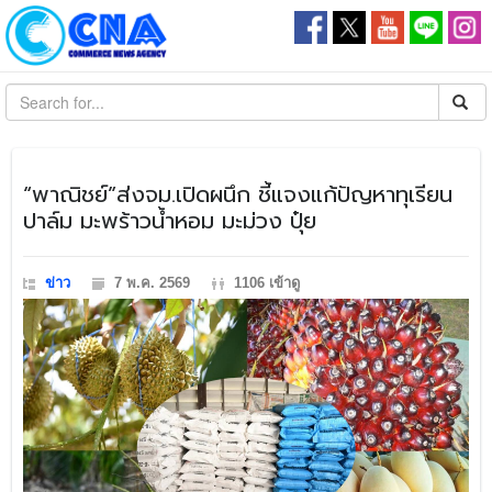
​“พาณิชย์”ส่งจม.เปิดผนึก ชี้แจงแก้ปัญหาทุเรียน
ปาล์ม มะพร้าวน้ำหอม มะม่วง ปุ๋ย
ข่าว
7 พ.ค. 2569
1106 เข้าดู