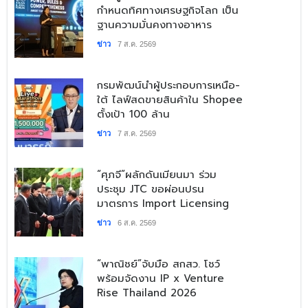
กำหนดทิศทางเศรษฐกิจโลก เป็น
ฐานความมั่นคงทางอาหาร
ข่าว
7 ส.ค. 2569
​กรมพัฒน์นำผู้ประกอบการเหนือ-
ใต้ ไลฟ์สดขายสินค้าใน Shopee
ตั้งเป้า 100 ล้าน
ข่าว
7 ส.ค. 2569
“ศุภจี”ผลักดันเมียนมา ร่วม
ประชุม JTC ขอผ่อนปรน
มาตรการ Import Licensing
ข่าว
6 ส.ค. 2569
​“พาณิชย์”จับมือ สกสว. โชว์
พร้อมจัดงาน IP x Venture
Rise Thailand 2026