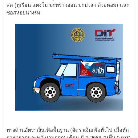
สด (ทุเรียน แตงโม มะพร้าวอ่อน มะม่วง กล้วยหอม) และ
ซอสหอยนางรม
ทางด้านอัตราเงินเฟ้อพื้นฐาน (อัตราเงินเฟ้อทั่วไป เมื่อหัก
อาหารสดและพลังงานออก) เดือน มี.ค.2569 สูงขึ้น 0.57%