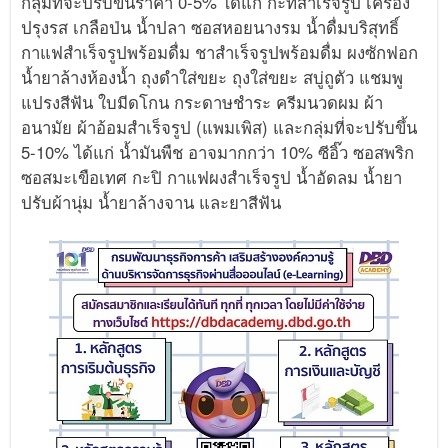
กลุ่มที่จะปรับขึ้นราคา 0-5% ได้แก่ กะทิสำเร็จรูป เครื่อง
ปรุงรส เกลือป่น น้ำปลา ซอสหอยนางรม น้ำดื่มบริสุทธิ์
กาแฟสำเร็จรูปพร้อมดื่ม ชาสำเร็จรูปพร้อมดื่ม ผงซักฟอก
น้ำยาล้างห้องน้ำ ถุงดำใส่ขยะ ถุงใส่ขยะ สบู่ถูตัว แชมพู
แปรงสีฟัน ใบมีดโกน กระดาษชำระ ครีมนวดผม ผ้า
อนามัย ผ้าอ้อมสำเร็จรูป (แพมเพิส) และกลุ่มที่จะปรับขึ้น
5-10% ได้แก่ น้ำมันพืช อาจมากกว่า 10% ซีอิ๊ว ซอสพริก
ซอสมะเขือเทศ กะปิ กาแฟผงสำเร็จรูป น้ำอัดลม น้ำยา
ปรับผ้านุ่ม น้ำยาล้างจาน และยาสีฟัน