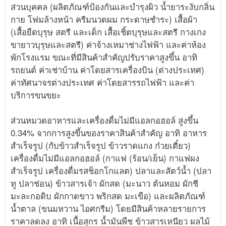
ส่วนบุคคล (ผลิตภัณฑ์ป้องกันและบำรุงผิว น้ำยาระงับกลิ่น
กาย โฟมล้างหน้า ครีมนวดผม กระดาษชำระ) เสื้อผ้า
(เสื้อยืดบุรุษ สตรี และเด็ก เสื้อเชิ้ตบุรุษและสตรี กางเกง
ขายาวบุรุษและสตรี) ค่าจ้างเหมาช่างไฟฟ้า และค่าห้อง
พักโรงแรม ขณะที่มีสินค้าสำคัญปรับราคาสูงขึ้น อาทิ
รถยนต์ ค่าเช่าบ้าน ค่าโดยสารเครื่องบิน (ต่างประเทศ)
ค่าทัศนาจรต่างประเทศ ค่าโดยสารรถไฟฟ้า และค่า
บริการขนขยะ
ส่วนหมวดอาหารและเครื่องดื่มไม่มีแอลกอฮอล์ สูงขึ้น
0.34% จากการสูงขึ้นของราคาสินค้าสำคัญ อาทิ อาหาร
สำเร็จรูป (กับข้าวสำเร็จรูป ข้าวราดแกง ก๋วยเตี๋ยว)
เครื่องดื่มไม่มีแอลกอฮอล์ (กาแฟ (ร้อน/เย็น) กาแฟผง
สำเร็จรูป เครื่องดื่มรสช็อกโกแลต) ปลาและสัตว์น้ำ (ปลา
ทู ปลาช่อน) ข้าวสารเจ้า ผักสด (มะนาว ต้นหอม ผักชี
มะละกอดิบ ผักกาดขาว พริกสด มะเขือ) และผลิตภัณฑ์
น้ำตาล (ขนมหวาน ไอศกรีม) โดยมีสินค้าหลายรายการ
ราคาลดลง อาทิ เนื้อสุกร น้ำมันพืช ข้าวสารเหนียว ผลไม้