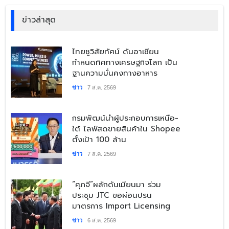
ข่าวล่าสุด
​ไทยชูวิสัยทัศน์ ดันอาเซียน
กำหนดทิศทางเศรษฐกิจโลก เป็น
ฐานความมั่นคงทางอาหาร
ข่าว
7 ส.ค. 2569
​กรมพัฒน์นำผู้ประกอบการเหนือ-
ใต้ ไลฟ์สดขายสินค้าใน Shopee
ตั้งเป้า 100 ล้าน
ข่าว
7 ส.ค. 2569
“ศุภจี”ผลักดันเมียนมา ร่วม
ประชุม JTC ขอผ่อนปรน
มาตรการ Import Licensing
ข่าว
6 ส.ค. 2569