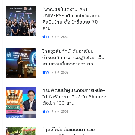
​“พาณิชย์”เปิดงาน ART
UNIVERSE เป็นเวทีโชว์ผลงาน
ศิลปินไทย ตั้งเป้าซื้อขาย 70
ล้าน
ข่าว
7 ส.ค. 2569
​ไทยชูวิสัยทัศน์ ดันอาเซียน
กำหนดทิศทางเศรษฐกิจโลก เป็น
ฐานความมั่นคงทางอาหาร
ข่าว
7 ส.ค. 2569
​กรมพัฒน์นำผู้ประกอบการเหนือ-
ใต้ ไลฟ์สดขายสินค้าใน Shopee
ตั้งเป้า 100 ล้าน
ข่าว
7 ส.ค. 2569
“ศุภจี”ผลักดันเมียนมา ร่วม