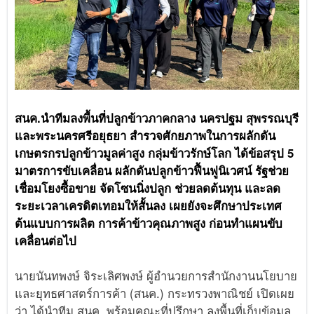
สนค.นำทีมลงพื้นที่ปลูกข้าวภาคกลาง นครปฐม สุพรรณบุรี
และพระนครศรีอยุธยา สำรวจศักยภาพในการผลักดัน
เกษตรกรปลูกข้าวมูลค่าสูง กลุ่มข้าวรักษ์โลก ได้ข้อสรุป 5
มาตรการขับเคลื่อน ผลักดันปลูกข้าวฟื้นฟูนิเวศน์ รัฐช่วย
เชื่อมโยงซื้อขาย จัดโซนนิ่งปลูก ช่วยลดต้นทุน และลด
ระยะเวลาเครดิตเทอมให้สั้นลง เผยยังจะศึกษาประเทศ
ต้นแบบการผลิต การค้าข้าวคุณภาพสูง ก่อนทำแผนขับ
เคลื่อนต่อไป
นายนันทพงษ์ จิระเลิศพงษ์ ผู้อำนวยการสำนักงานนโยบาย
และยุทธศาสตร์การค้า (สนค.) กระทรวงพาณิชย์ เปิดเผย
ว่า ได้นำทีม สนค. พร้อมคณะที่ปรึกษา ลงพื้นที่เก็บข้อมูล